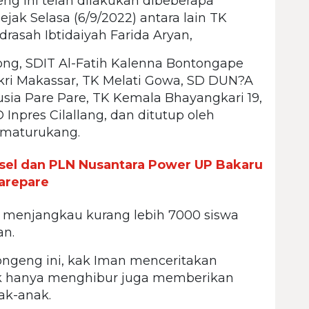
g ini telah dilakukan dibeberapa
ejak Selasa (6/9/2022) antara lain TK
rasah Ibtidaiyah Farida Aryan,
ng, SDIT Al-Fatih Kalenna Bontongape
ikri Makassar, TK Melati Gowa, SD DUN?A
ia Pare Pare, TK Kemala Bhayangkari 19,
npres Cilallang, dan ditutup oleh
amaturukang.
sel dan PLN Nusantara Power UP Bakaru
arepare
menjangkau kurang lebih 7000 siswa
an.
ngeng ini, kak Iman menceritakan
dak hanya menghibur juga memberikan
ak-anak.