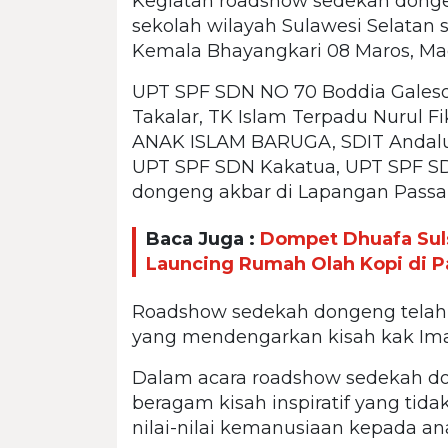
Kegiatan roadshow sedekah dongen
sekolah wilayah Sulawesi Selatan s
Kemala Bhayangkari 08 Maros, Mad
UPT SPF SDN NO 70 Boddia Galeso
Takalar, TK Islam Terpadu Nurul F
ANAK ISLAM BARUGA, SDIT Andalus
UPT SPF SDN Kakatua, UPT SPF SD I
dongeng akbar di Lapangan Pass
Baca Juga :
Dompet Dhuafa Sul
Launcing Rumah Olah Kopi di P
Roadshow sedekah dongeng telah 
yang mendengarkan kisah kak Im
Dalam acara roadshow sedekah do
beragam kisah inspiratif yang ti
nilai-nilai kemanusiaan kepada an