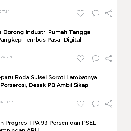
6 17:24
ute Dorong Industri Rumah Tangga
angkep Tembus Pasar Digital
26 17:19
patu Roda Sulsel Soroti Lambatnya
orserosi, Desak PB Ambil Sikap
026 16:53
n Progres TPA 93 Persen dan PSEL
ampingan APH