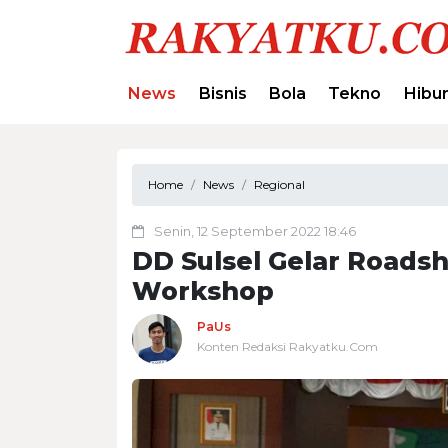
News
Bisnis
Bola
Tekno
Hibu
Home
News
Regional
Senin, 12 September 2022 18:46
DD Sulsel Gelar Road
Workshop
PaUs
Konten Redaksi Rakyatku.Com