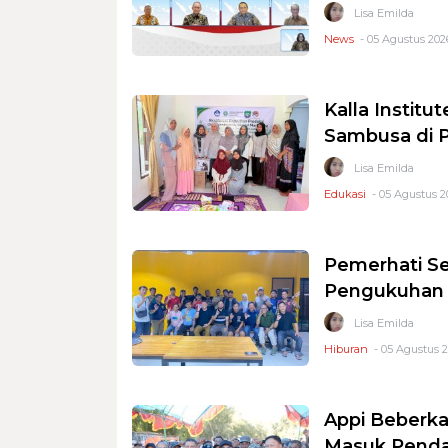
Lisa Emilda
News
- 05 Agustus 202
Kalla Instit
Sambusa di P
Lisa Emilda
Edukasi
- 05 Agustus 20
Pemerhati Se
Pengukuhan P
Lisa Emilda
Hiburan
- 05 Agustus 2
Appi Beberka
Masuk Pend