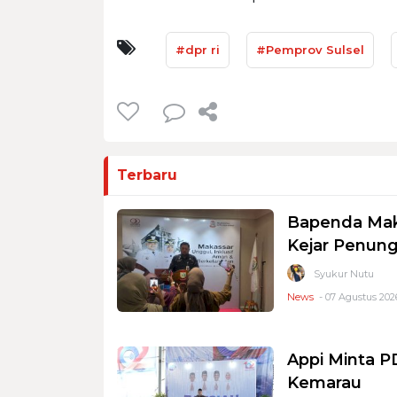
#dpr ri
#Pemprov Sulsel
Terbaru
Bapenda Mak
Kejar Penung
Syukur Nutu
News
- 07 Agustus 2026
Appi Minta 
Kemarau