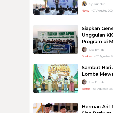
Syukur Nutu
News
- 07 Agustus 2026
Siapkan Gene
Unggulan KKS
Program di 
Lisa Emilda
Edukasi
- 07 Agustus 2
Sambut Hari 
Lomba Mewar
Lisa Emilda
Bisnis
- 06 Agustus 202
Herman Arif 