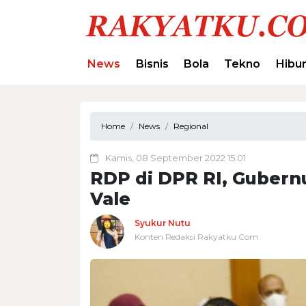
News
Bisnis
Bola
Tekno
Hibu
Home
News
Regional
Kamis, 08 September 2022 15:01
RDP di DPR RI, Gubernu
Vale
Syukur Nutu
Konten Redaksi Rakyatku.Com