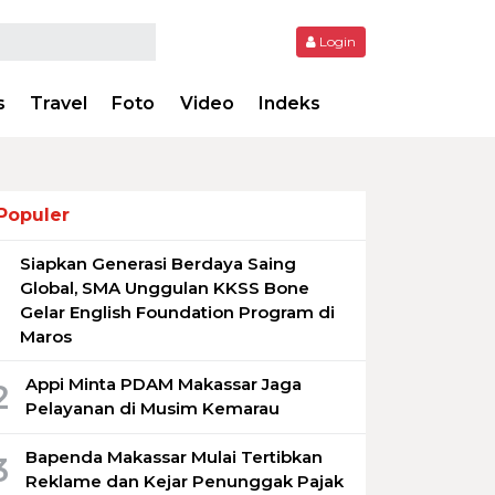
Login
s
Travel
Foto
Video
Indeks
Populer
Siapkan Generasi Berdaya Saing
1
Global, SMA Unggulan KKSS Bone
Gelar English Foundation Program di
Maros
Appi Minta PDAM Makassar Jaga
2
Pelayanan di Musim Kemarau
Bapenda Makassar Mulai Tertibkan
3
Reklame dan Kejar Penunggak Pajak