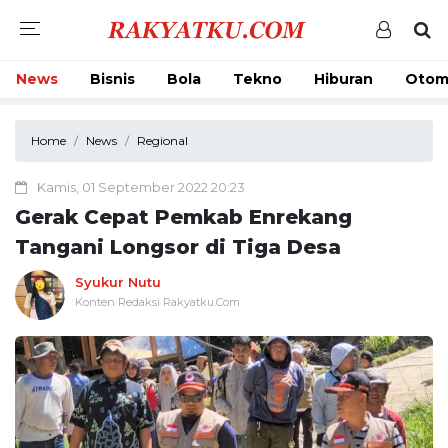
News
Bisnis
Bola
Tekno
Hiburan
Otom
Home
News
Regional
Kamis, 01 September 2022 20:23
Gerak Cepat Pemkab Enrekang
Tangani Longsor di Tiga Desa
Syukur Nutu
Konten Redaksi Rakyatku.Com