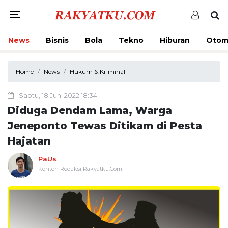
News
Bisnis
Bola
Tekno
Hiburan
Otom
Home
News
Hukum & Kriminal
Sabtu, 18 Juni 2022 18:34
Diduga Dendam Lama, Warga
Jeneponto Tewas Ditikam di Pesta
Hajatan
PaUs
Konten Redaksi Rakyatku.Com