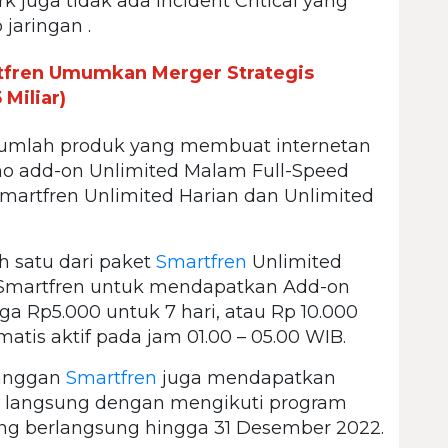
k juga tidak ada Incident Critical yang
aringan .
rtfren Umumkan Merger Strategis
 Miliar)
jumlah produk yang membuat internetan
mo add-on Unlimited Malam Full-Speed
martfren Unlimited Harian dan Unlimited
h satu dari paket
Smartfren
Unlimited
MySmartfren untuk mendapatkan Add-on
a Rp5.000 untuk 7 hari, atau Rp 10.000
matis aktif pada jam 01.00 – 05.00 WIB.
langgan
Smartfren
juga mendapatkan
langsung dengan mengikuti program
g berlangsung hingga 31 Desember 2022.