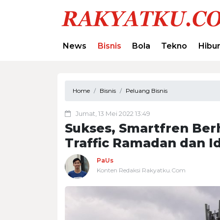
News
Bisnis
Bola
Tekno
Hibu
Home
Bisnis
Peluang Bisnis
Jumat, 13 Mei 2022 13:49
Sukses, Smartfren Ber
Traffic Ramadan dan Idu
PaUs
Konten Redaksi Rakyatku.Com