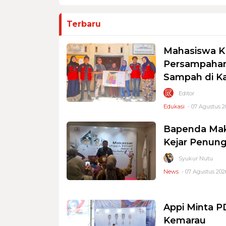
Terbaru
Mahasiswa K
Persampahan
Sampah di K
Editor
Edukasi
- 07 Agustus 2
Bapenda Mak
Kejar Penung
Syukur Nutu
News
- 07 Agustus 2026
Appi Minta 
Kemarau