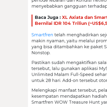
periode lebaran dan kondisi networ
menyebabkan gangguan terhadap j
Baca Juga :
XL Axiata dan Sma
Bernilai IDR 104 Triliun (~US$6,5
Smartfren
telah menghadirkan se
makin nyaman, yaitu melalui pro
yang bisa ditambahkan ke paket S
Nonstop.
Pastikan sudah mengaktifkan sala
tersebut, lalu gunakan aplikasi 
Unlimited Malam Full-Speed seharg
untuk 28 hari. Add-on tersebut oto
Melengkapi manfaat tersebut, pe
kesempatan mendapatkan hadiah 
Smartfren WOW Treasure Hunt yan