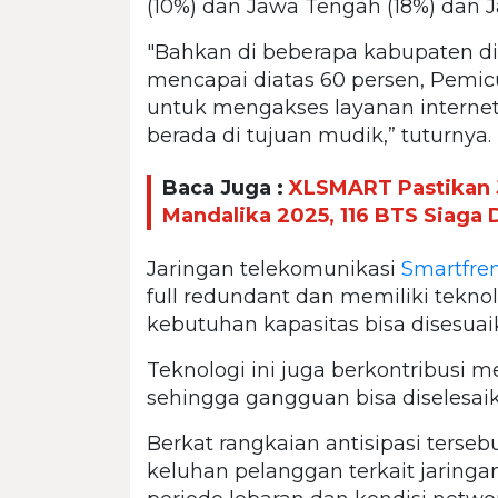
(10%) dan Jawa Tengah (18%) dan J
"Bahkan di beberapa kabupaten d
mencapai diatas 60 persen, Pemic
untuk mengakses layanan internet 
berada di tujuan mudik,” tuturnya.
Baca Juga :
XLSMART Pastikan 
Mandalika 2025, 116 BTS Siaga
Jaringan telekomunikasi
Smartfre
full redundant dan memiliki tekno
kebutuhan kapasitas bisa disesua
Teknologi ini juga berkontribusi
sehingga gangguan bisa diselesaik
Berkat rangkaian antisipasi terseb
keluhan pelanggan terkait jaring