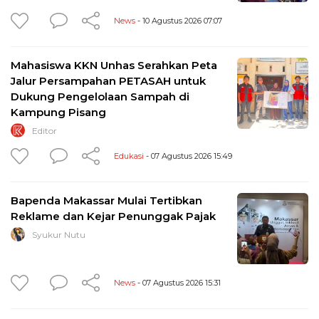
News
- 10 Agustus 2026 07:07
Mahasiswa KKN Unhas Serahkan Peta
Jalur Persampahan PETASAH untuk
Dukung Pengelolaan Sampah di
Kampung Pisang
Editor
Edukasi
- 07 Agustus 2026 15:49
Bapenda Makassar Mulai Tertibkan
Reklame dan Kejar Penunggak Pajak
Syukur Nutu
News
- 07 Agustus 2026 15:31