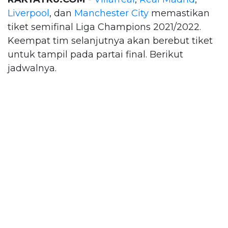
Liverpool
, dan
Manchester City
memastikan
tiket semifinal Liga Champions 2021/2022.
Keempat tim selanjutnya akan berebut tiket
untuk tampil pada partai final. Berikut
jadwalnya.