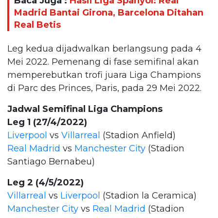
Baca Juga :
Hasil Liga Spanyol: Real
Madrid Bantai Girona, Barcelona Ditahan
Real Betis
Leg kedua dijadwalkan berlangsung pada 4
Mei 2022. Pemenang di fase semifinal akan
memperebutkan trofi juara Liga Champions
di Parc des Princes, Paris, pada 29 Mei 2022.
Jadwal Semifinal Liga Champions
Leg 1 (27/4/2022)
Liverpool
vs
Villarreal
(Stadion Anfield)
Real Madrid
vs
Manchester City
(Stadion
Santiago Bernabeu)
Leg 2 (4/5/2022)
Villarreal
vs
Liverpool
(Stadion la Ceramica)
Manchester City
vs
Real Madrid
(Stadion