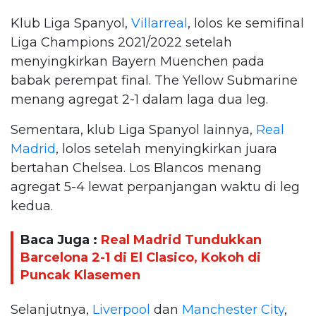
Klub Liga Spanyol,
Villarreal
, lolos ke semifinal
Liga Champions 2021/2022 setelah
menyingkirkan Bayern Muenchen pada
babak perempat final. The Yellow Submarine
menang agregat 2-1 dalam laga dua leg.
Sementara, klub Liga Spanyol lainnya,
Real
Madrid
, lolos setelah menyingkirkan juara
bertahan Chelsea. Los Blancos menang
agregat 5-4 lewat perpanjangan waktu di leg
kedua.
Baca Juga :
Real Madrid Tundukkan
Barcelona 2-1 di El Clasico, Kokoh di
Puncak Klasemen
Selanjutnya,
Liverpool
dan
Manchester City
,