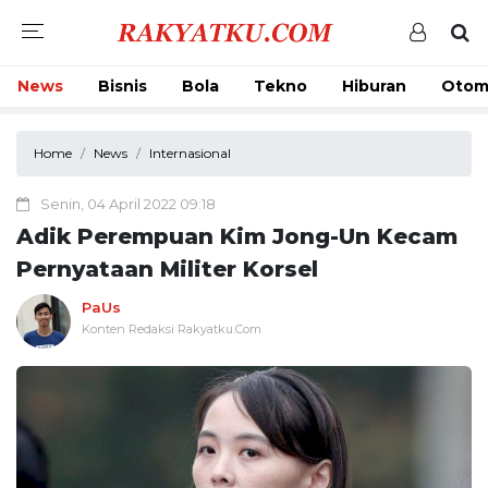
News
Bisnis
Bola
Tekno
Hiburan
Otom
Home
News
Internasional
Senin, 04 April 2022 09:18
Adik Perempuan Kim Jong-Un Kecam
Pernyataan Militer Korsel
PaUs
Konten Redaksi Rakyatku.Com