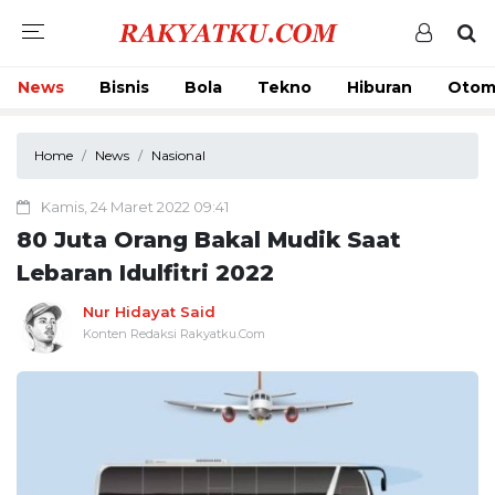
News
Bisnis
Bola
Tekno
Hiburan
Otom
Home
News
Nasional
Kamis, 24 Maret 2022 09:41
80 Juta Orang Bakal Mudik Saat
Lebaran Idulfitri 2022
Nur Hidayat Said
Konten Redaksi Rakyatku.Com