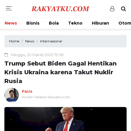
News
Bisnis
Bola
Tekno
Hiburan
Otom
Home
News
Internasional
Minggu, 20 Maret 2022 19:36
Trump Sebut Biden Gagal Hentikan
Krisis Ukraina karena Takut Nuklir
Rusia
PaUs
Konten Redaksi Rakyatku.Com