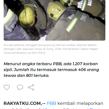
Kru penyelamat menggali puing-puing mencari korban selamat setelah
serangan oleh pasukan Rusia, di Sumy. (Foto: Kementerian Dalam Negeri
Ukraina/Handout via REUTERS)
Menurut angka terbaru PBB, ada 1.207 korban
sipil. Jumlah itu termasuk termasuk 406 orang
tewas dan 801 terluka.
RAKYATKU.COM,--
PBB
kembali melaporkan