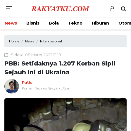
News
Bisnis
Bola
Tekno
Hiburan
Otom
Home
News
Internasional
Selasa, 08 Maret 2022 21:18
PBB: Setidaknya 1.207 Korban Sipil
Sejauh Ini di Ukraina
PaUs
Konten Redaksi Rakyatku.Com