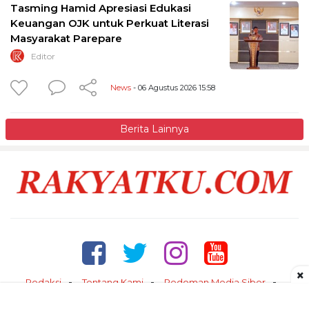
Tasming Hamid Apresiasi Edukasi
Keuangan OJK untuk Perkuat Literasi
Masyarakat Parepare
Editor
News
- 06 Agustus 2026 15:58
Berita Lainnya
×
Redaksi
Tentang Kami
Pedoman Media Siber
Kontak
Disclaimer
Privacy Policy