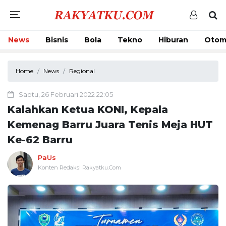
News
Bisnis
Bola
Tekno
Hiburan
Otom
Home
News
Regional
Sabtu, 26 Februari 2022 22:05
Kalahkan Ketua KONI, Kepala
Kemenag Barru Juara Tenis Meja HUT
Ke-62 Barru
PaUs
Konten Redaksi Rakyatku.Com