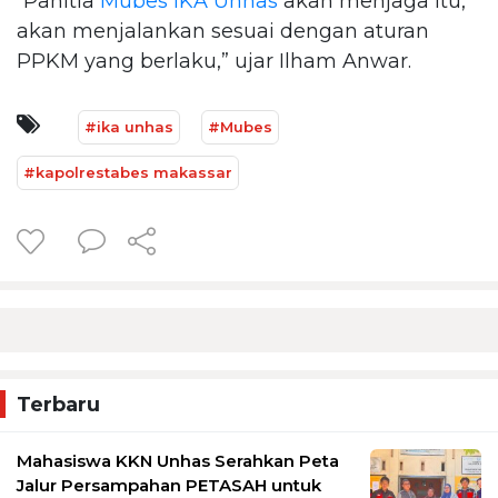
“Panitia
Mubes
IKA Unhas
akan menjaga itu,
akan menjalankan sesuai dengan aturan
PPKM yang berlaku,” ujar Ilham Anwar.
#ika unhas
#Mubes
#kapolrestabes makassar
Terbaru
Mahasiswa KKN Unhas Serahkan Peta
Jalur Persampahan PETASAH untuk