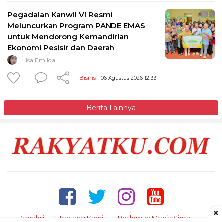
Pegadaian Kanwil VI Resmi
Meluncurkan Program PANDE EMAS
untuk Mendorong Kemandirian
Ekonomi Pesisir dan Daerah
Lisa Emilda
Bisnis
- 06 Agustus 2026 12:33
Berita Lainnya
×
Redaksi
Tentang Kami
Pedoman Media Siber