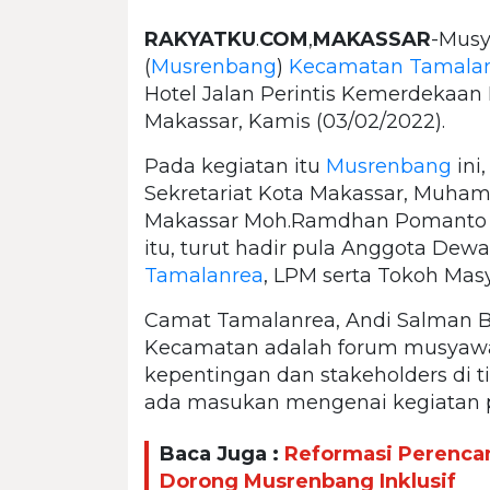
RAKYATKU
.
COM
,
MAKASSAR
-Mus
(
Musrenbang
)
Kecamatan Tamala
Hotel Jalan Perintis Kemerdekaan
Makassar, Kamis (03/02/2022).
Pada kegiatan itu
Musrenbang
ini
Sekretariat Kota Makassar, Muham
Makassar Moh.Ramdhan Pomanto 
itu, turut hadir pula Anggota Dewa
Tamalanrea
, LPM serta Tokoh Masy
Camat Tamalanrea, Andi Salman 
Kecamatan adalah forum musyaw
kepentingan dan stakeholders di t
ada masukan mengenai kegiatan p
Baca Juga :
Reformasi Perenca
Dorong Musrenbang Inklusif