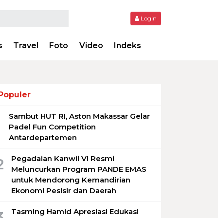
Login
s
Travel
Foto
Video
Indeks
Populer
Sambut HUT RI, Aston Makassar Gelar
1
Padel Fun Competition
Antardepartemen
Pegadaian Kanwil VI Resmi
2
Meluncurkan Program PANDE EMAS
untuk Mendorong Kemandirian
Ekonomi Pesisir dan Daerah
Tasming Hamid Apresiasi Edukasi
3