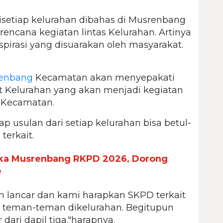
isetiap kelurahan dibahas di Musrenbang
rencana kegiatan lintas Kelurahan. Artinya
aspirasi yang disuarakan oleh masyarakat.
enbang
Kecamatan akan menyepakati
at Kelurahan yang akan menjadi kegiatan
h Kecamatan.
iap usulan dari setiap kelurahan bisa betul-
terkait.
ka Musrenbang RKPD 2026, Dorong
e
lan lancar dan kami harapkan SKPD terkait
n teman-teman dikelurahan. Begitupun
ari dapil tiga."harapnya.