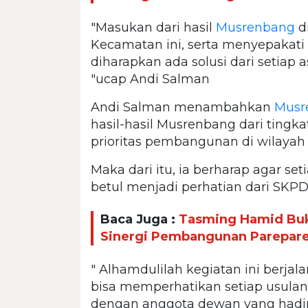
"Masukan dari hasil
Musrenbang
d
Kecamatan ini, serta menyepakati 
diharapkan ada solusi dari setiap 
"ucap Andi Salman
Andi Salman menambahkan
Musr
hasil-hasil Musrenbang dari tingk
prioritas pembangunan di wilaya
Maka dari itu, ia berharap agar set
betul menjadi perhatian dari SKPD 
Baca Juga :
Tasming Hamid Bu
Sinergi Pembangunan Parepar
" Alhamdulilah kegiatan ini berja
bisa memperhatikan setiap usula
dengan anggota dewan yang hadir d