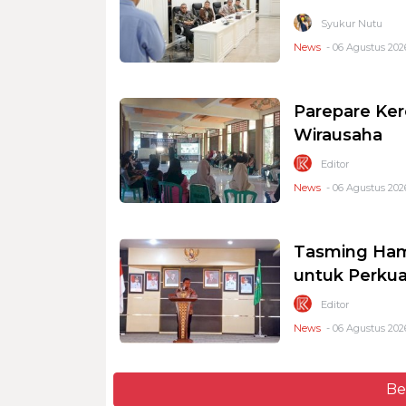
Syukur Nutu
News
- 06 Agustus 2026
Parepare Ker
Wirausaha
Editor
News
- 06 Agustus 2026
Tasming Ham
untuk Perkua
Editor
News
- 06 Agustus 2026
Be