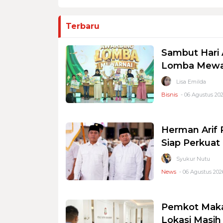
Terbaru
Sambut Hari 
Lomba Mewar
Lisa Emilda
Bisnis
- 06 Agustus 202
Herman Arif 
Siap Perkuat 
Syukur Nutu
News
- 06 Agustus 2026
Pemkot Makas
Lokasi Masi