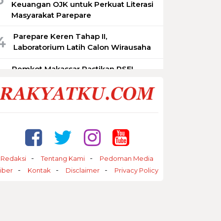
Keuangan OJK untuk Perkuat Literasi
Masyarakat Parepare
Parepare Keren Tahap II,
4
Laboratorium Latih Calon Wirausaha
Pemkot Makassar Pastikan PSEL
5
Tetap Berjalan, Lokasi Masih
Dimatangkan
Redaksi
Tentang Kami
Pedoman Media
iber
Kontak
Disclaimer
Privacy Policy