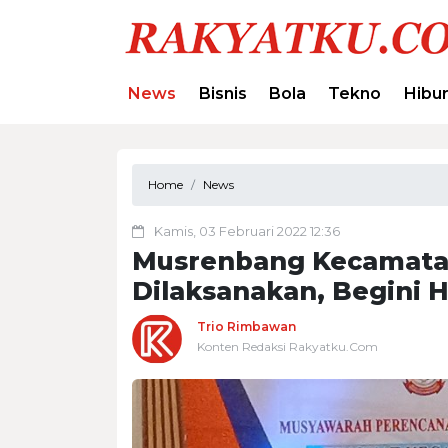
News
Bisnis
Bola
Tekno
Hibu
Home
News
Kamis, 03 Februari 2022 12:36
Musrenbang Kecamata
Dilaksanakan, Begini 
Trio Rimbawan
Konten Redaksi Rakyatku.Com