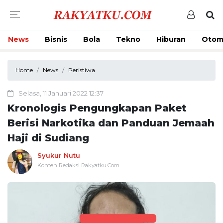
News
Bisnis
Bola
Tekno
Hiburan
Otom
Home
News
Peristiwa
Selasa, 11 Januari 2022 12:37
Kronologis Pengungkapan Paket
Berisi Narkotika dan Panduan Jemaah
Haji di Sudiang
Syukur Nutu
Konten Redaksi Rakyatku.Com