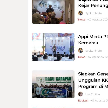
Kejar Penung
Syukur Nutu
News
- 07 Agustus 2026
Appi Minta 
Kemarau
Syukur Nutu
News
- 07 Agustus 2026
Siapkan Gene
Unggulan KKS
Program di 
Lisa Emilda
Edukasi
- 07 Agustus 2