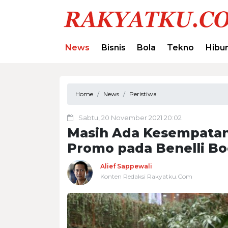
News
Bisnis
Bola
Tekno
Hibu
Home
News
Peristiwa
Sabtu, 20 November 2021 20:02
Masih Ada Kesempatan
Promo pada Benelli Bo
Alief Sappewali
Konten Redaksi Rakyatku.Com