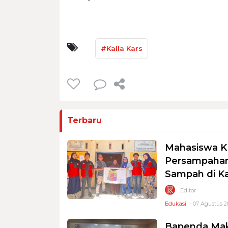
#Kalla Kars
Terbaru
Mahasiswa K
Persampahan
Sampah di K
Editor
Edukasi
- 07 Agustus 2
Bapenda Mak