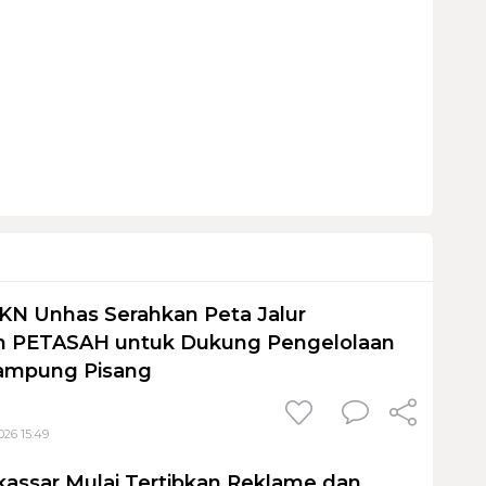
KN Unhas Serahkan Peta Jalur
 PETASAH untuk Dukung Pengelolaan
ampung Pisang
026 15:49
assar Mulai Tertibkan Reklame dan