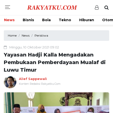
News
Bisnis
Bola
Tekno
Hiburan
Otom
Home
News
Peristiwa
Minggu, 10 Oktober 2021 09:02
Yayasan Hadji Kalla Mengadakan
Pembukaan Pemberdayaan Mualaf di
Luwu Timur
Alief Sappewali
Konten Redaksi Rakyatku.Com