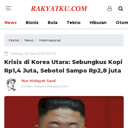
News
Bisnis
Bola
Tekno
Hiburan
Otom
Home
News
Internasional
Selasa, 22 Juni 2021 20:02
Krisis di Korea Utara: Sebungkus Kopi
Rp1,4 Juta, Sebotol Sampo Rp2,8 juta
Nur Hidayat Said
Konten Redaksi Rakyatku.Com