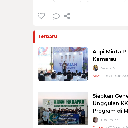
Terbaru
Appi Minta 
Kemarau
Syukur Nutu
News
- 07 Agustus 2026
Siapkan Gene
Unggulan KKS
Program di 
Lisa Emilda
Edukasi
- 07 Agustus 2