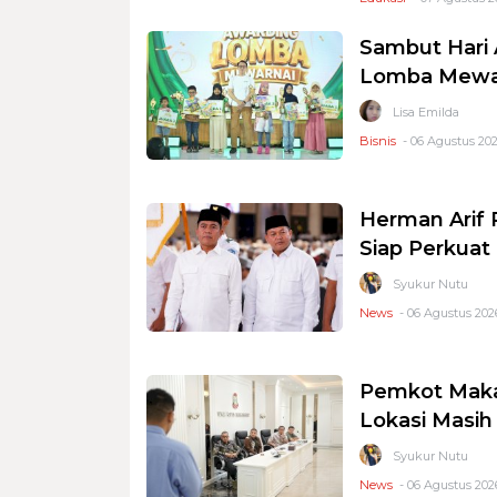
Sambut Hari 
Lomba Mewar
Lisa Emilda
Bisnis
- 06 Agustus 202
Herman Arif 
Siap Perkuat 
Syukur Nutu
News
- 06 Agustus 2026
Pemkot Makas
Lokasi Masi
Syukur Nutu
News
- 06 Agustus 2026