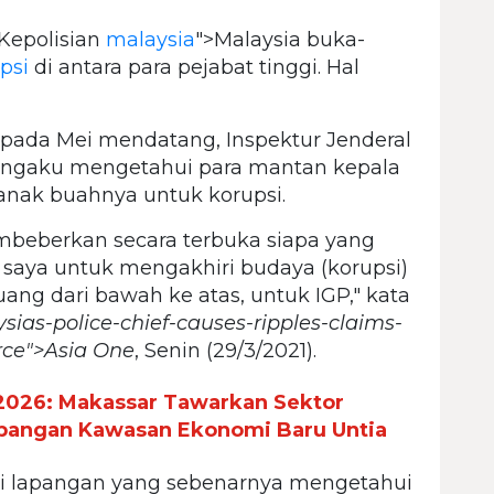
Kepolisian
malaysia
">Malaysia buka-
upsi
di antara para pejabat tinggi. Hal
pada Mei mendatang, Inspektur Jenderal
mengaku mengetahui para mantan kepala
anak buahnya untuk korupsi.
mbeberkan secara terbuka siapa yang
 saya untuk mengakhiri budaya (korupsi)
ang dari bawah ke atas, untuk IGP," kata
sias-police-chief-causes-ripples-claims-
rce">Asia One
, Senin (29/3/2021).
2026: Makassar Tawarkan Sektor
bangan Kawasan Ekonomi Baru Untia
i lapangan yang sebenarnya mengetahui