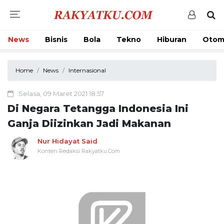
News
Bisnis
Bola
Tekno
Hiburan
Otom
Home
News
Internasional
Selasa, 09 Maret 2021 18:57
Di Negara Tetangga Indonesia Ini
Ganja Diizinkan Jadi Makanan
Nur Hidayat Said
Konten Redaksi Rakyatku.Com