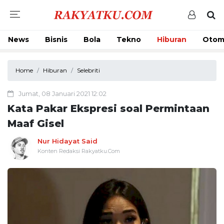
News
Bisnis
Bola
Tekno
Hiburan
Otom
Home
Hiburan
Selebriti
Jumat, 08 Januari 2021 12:02
Kata Pakar Ekspresi soal Permintaan
Maaf Gisel
Nur Hidayat Said
Konten Redaksi Rakyatku.Com