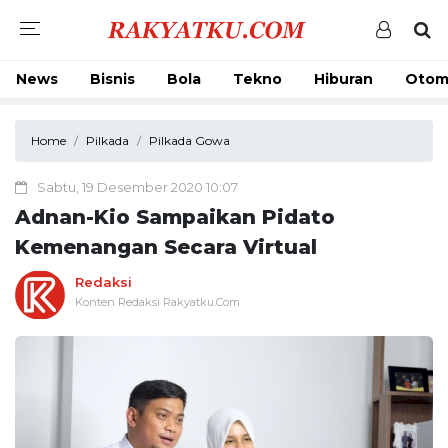
News
Bisnis
Bola
Tekno
Hiburan
Otom
Home
Pilkada
Pilkada Gowa
Sabtu, 19 Desember 2020 10:07
Adnan-Kio Sampaikan Pidato
Kemenangan Secara Virtual
Redaksi
Konten Redaksi Rakyatku.Com