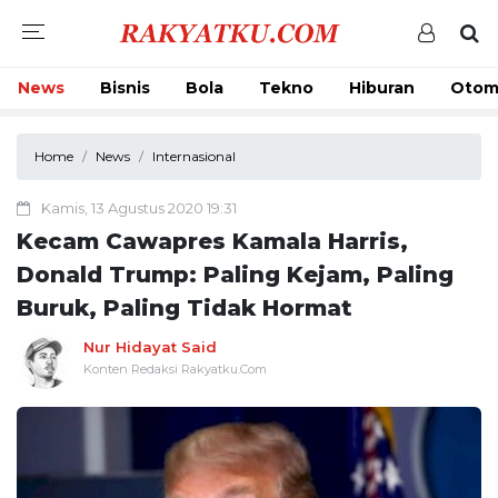
News
Bisnis
Bola
Tekno
Hiburan
Otom
Home
News
Internasional
Kamis, 13 Agustus 2020 19:31
Kecam Cawapres Kamala Harris,
Donald Trump: Paling Kejam, Paling
Buruk, Paling Tidak Hormat
Nur Hidayat Said
Konten Redaksi Rakyatku.Com