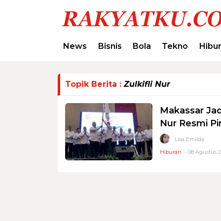
News
Bisnis
Bola
Tekno
Hibu
Topik Berita :
Zulkifli Nur
Makassar Jadi
Nur Resmi Pi
Lisa Emilda
Hiburan
- 08 Agustus 2