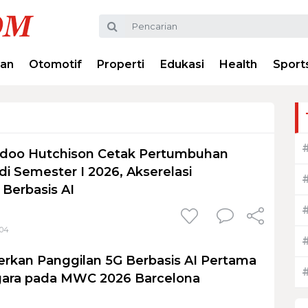
ran
Otomotif
Properti
Edukasi
Health
Sport
edoo Hutchison Cetak Pertumbuhan
di Semester I 2026, Akserelasi
 Berbasis AI
:04
rkan Panggilan 5G Berbasis AI Pertama
ggara pada MWC 2026 Barcelona