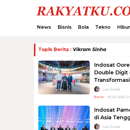
News
Bisnis
Bola
Tekno
Hibu
Topik Berita :
Vikram Sinha
Indosat Oor
Double Digit 
Transformasi
Lisa Emilda
Bisnis
- 28 Juli 2026 22
Indosat Pame
di Asia Ten
Lisa Emilda