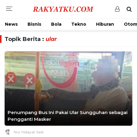
News
Bisnis
Bola
Tekno
Hiburan
Otom
Topik Berita :
ular
Penumpang Bus Ini Pakai Ular Sungguhan sebagai
Pengganti Masker
Nur Hidayat Said