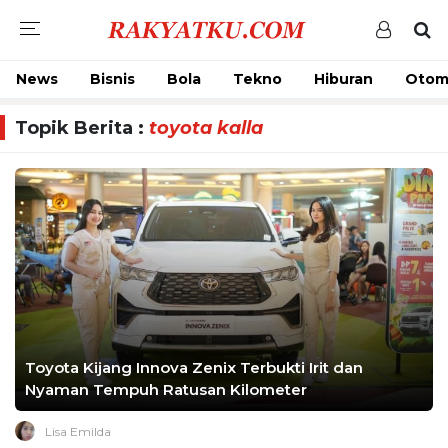
News
Bisnis
Bola
Tekno
Hiburan
Otom
Topik Berita :
toyota kalla
Toyota Kijang Innova Zenix Terbukti Irit dan
Nyaman Tempuh Ratusan Kilometer
Lisa Emilda