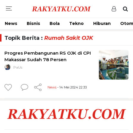
News
Bisnis
Bola
Tekno
Hiburan
Otom
Topik Berita :
Rumah Sakit OJK
Progres Pembangunan RS OJK di CPI
Makassar Sudah 78 Persen
PaUs
News
- 14 Mei 2024 22:33