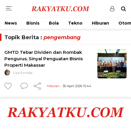
News
Bisnis
Bola
Tekno
Hiburan
Otom
Topik Berita :
pengembang
GMTD Tebar Dividen dan Rombak
Pengurus, Sinyal Penguatan Bisnis
Properti Makassar
Lisa Emilda
Hiburan
- 30 April 2026 15:44