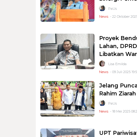
PaUs
News
- 22 Oktober 2025
Proyek Bend
Lahan, DPRD
Libatkan Wa
Lisa Emilda
News
- 09 Juli 2025 19:
Jelang Punca
Rahim Ziara
PaUs
News
- 18 Mei 2025 08:
UPT Pariwisa