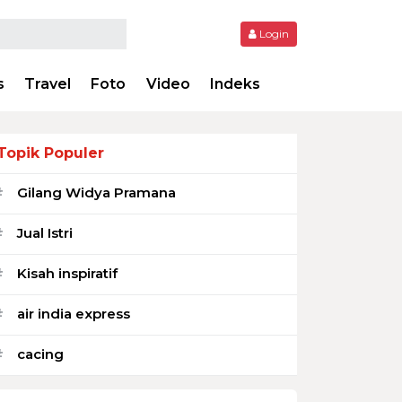
Login
s
Travel
Foto
Video
Indeks
Topik Populer
Gilang Widya Pramana
#
Jual Istri
#
Kisah inspiratif
#
air india express
#
cacing
#