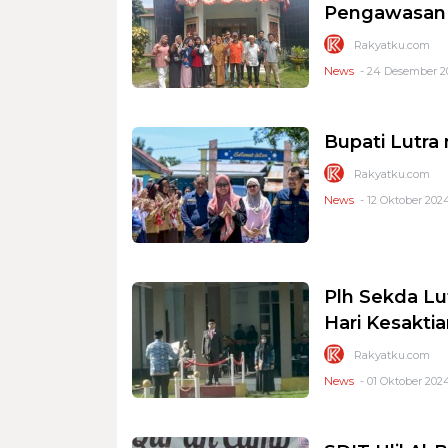
Pengawasan 
Rakyatku.com
News
- 24 Desember 20
Bupati Lutra
Rakyatku.com
News
- 12 Oktober 2024
Plh Sekda Lu
Hari Kesaktia
Rakyatku.com
News
- 01 Oktober 2024