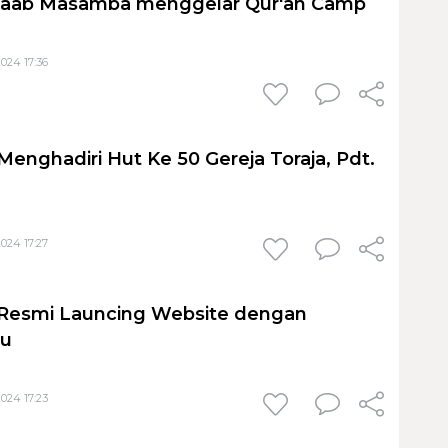
l-Baab Masamba menggelar Qur'an Camp
024 17:36
Menghadiri Hut Ke 50 Gereja Toraja, Pdt.
024 17:27
 Resmi Launcing Website dengan
ru
024 17:23