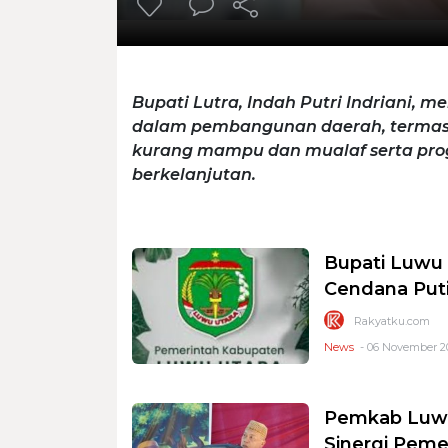
Bupati Lutra, Indah Putri Indriani, 
dalam pembangunan daerah, termas
kurang mampu dan mualaf serta prog
berkelanjutan.
Bupati Luwu
Cendana Put
Rakyatku.com
News
- 06 November 20
Pemkab Luwu
Sinergi Peme