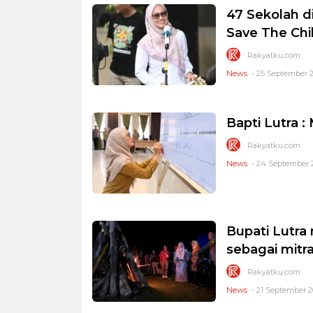
47 Sekolah d
Save The Chi
Rakyatku.com
News
- 25 September 2
Bapti Lutra :
Rakyatku.com
News
- 24 September 2
Bupati Lutra
sebagai mitr
Rakyatku.com
News
- 21 September 2