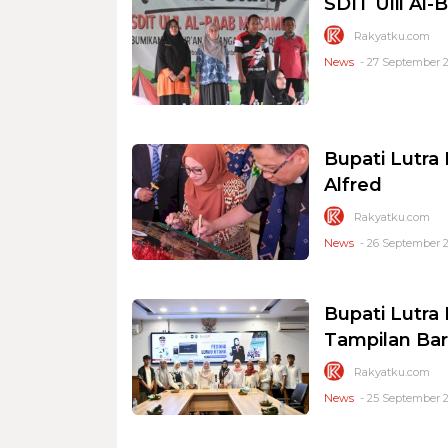
SDIT Ulil A
Rakyatku.com
News
- 27 September 2
Bupati Lutra 
Alfred
Rakyatku.com
News
- 26 September 2
Bupati Lutra
Tampilan Ba
Rakyatku.com
News
- 25 September 2