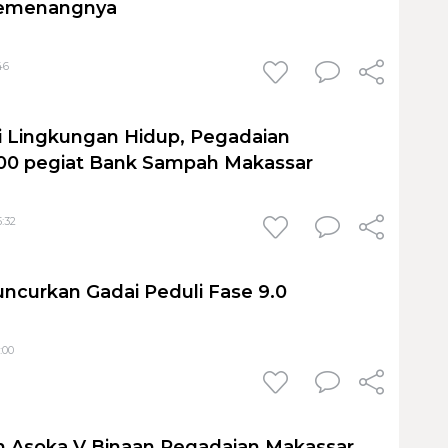
emenangnya
46
ri Lingkungan Hidup, Pegadaian
00 pegiat Bank Sampah Makassar
5:32
ncurkan Gadai Peduli Fase 9.0
:00
 Asoka V Binaan Pegadaian Makassar