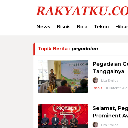
News
Bisnis
Bola
Tekno
Hibu
Topik Berita :
pegadaian
Pegadaian Ge
Tanggalnya
Lisa Emilda
Bisnis
- 11 Oktober 2023
Selamat, Pe
Prominent A
Lisa Emilda