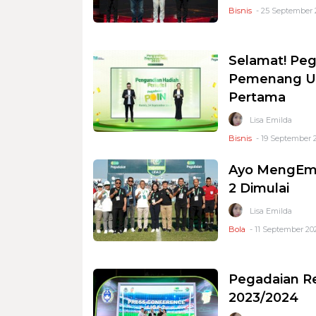
Bisnis
- 25 September 2
Selamat! Pe
Pemenang Un
Pertama
Lisa Emilda
Bisnis
- 19 September 2
Ayo MengEma
2 Dimulai
Lisa Emilda
Bola
- 11 September 202
Pegadaian R
2023/2024