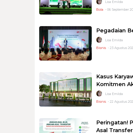
Lisa Emilda
Bola
- 06 September 20
Pegadaian Be
Lisa Emilda
Bisnis
- 23 Agustus 202
Kasus Karyaw
Komitmen Ak
Lisa Emilda
Bisnis
- 22 Agustus 202
Peringatan!
Asal Transfer