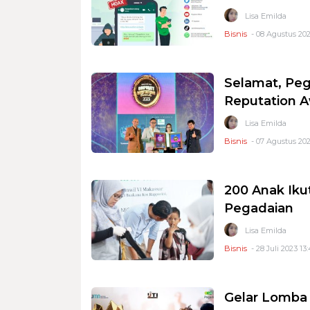
Lisa Emilda
Bisnis
- 08 Agustus 202
Selamat, Peg
Reputation 
Lisa Emilda
Bisnis
- 07 Agustus 202
200 Anak Ikut
Pegadaian
Lisa Emilda
Bisnis
- 28 Juli 2023 13
Gelar Lomba K