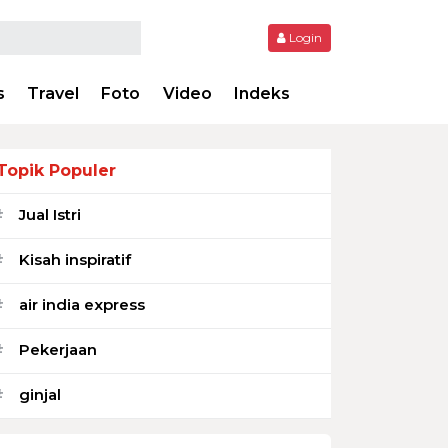
Login
s
Travel
Foto
Video
Indeks
Topik Populer
Jual Istri
#
Kisah inspiratif
#
air india express
#
Pekerjaan
#
ginjal
#