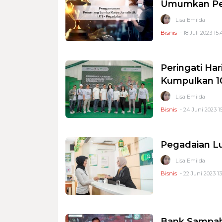
Umumkan P
Lisa Emilda
Bisnis
- 18 Juli 2023 15:
Peringati Ha
Kumpulkan 1
Lisa Emilda
Bisnis
- 24 Juni 2023 1
Pegadaian Lu
Lisa Emilda
Bisnis
- 22 Juni 2023 13
Bank Sampah