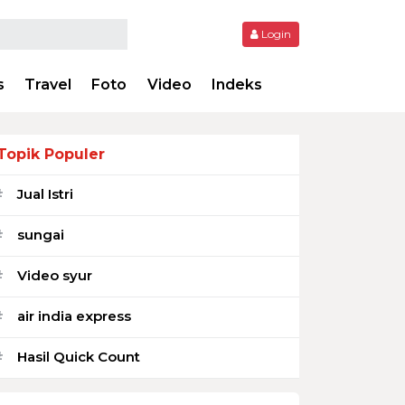
Login
s
Travel
Foto
Video
Indeks
Topik Populer
Jual Istri
#
sungai
#
Video syur
#
air india express
#
Hasil Quick Count
#