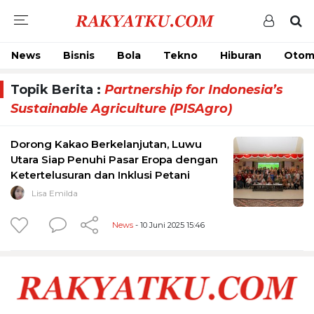
News
Bisnis
Bola
Tekno
Hiburan
Otom
Topik Berita :
Partnership for Indonesia’s
Sustainable Agriculture (PISAgro)
Dorong Kakao Berkelanjutan, Luwu
Utara Siap Penuhi Pasar Eropa dengan
Ketertelusuran dan Inklusi Petani
Lisa Emilda
News
- 10 Juni 2025 15:46