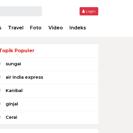
Login
s
Travel
Foto
Video
Indeks
Topik Populer
sungai
#
air india express
#
Kanibal
#
ginjal
#
Cerai
#