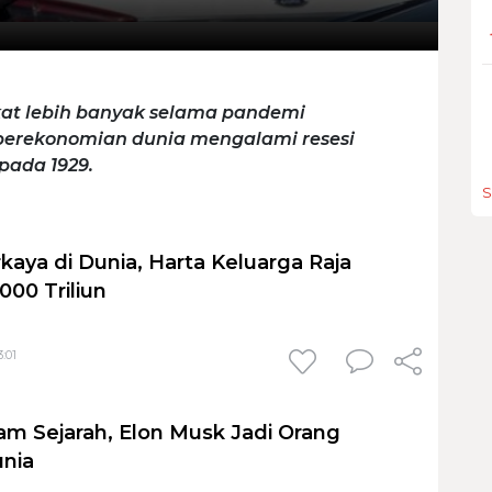
kat lebih banyak selama pandemi
u perekonomian dunia mengalami resesi
pada 1929.
S
kaya di Dunia, Harta Keluarga Raja
000 Triliun
3:01
am Sejarah, Elon Musk Jadi Orang
unia