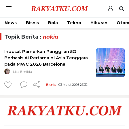
News
Bisnis
Bola
Tekno
Hiburan
Otom
Topik Berita :
nokia
Indosat Pamerkan Panggilan 5G
Berbasis AI Pertama di Asia Tenggara
pada MWC 2026 Barcelona
Lisa Emilda
Bisnis
- 03 Maret 2026 23:32