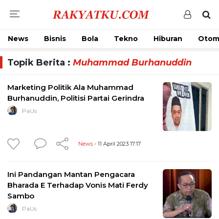
News
Bisnis
Bola
Tekno
Hiburan
Otom
Topik Berita :
Muhammad Burhanuddin
Marketing Politik Ala Muhammad
Burhanuddin, Politisi Partai Gerindra
PaUs
News
- 11 April 2023 17:17
Ini Pandangan Mantan Pengacara
Bharada E Terhadap Vonis Mati Ferdy
Sambo
PaUs