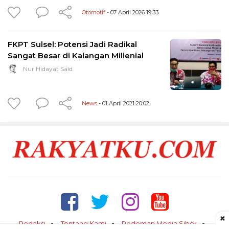
Otomotif
- 07 April 2026 19:33
FKPT Sulsel: Potensi Jadi Radikal
Sangat Besar di Kalangan Milienial
Nur Hidayat Said
News
- 01 April 2021 20:02
×
Redaksi
Tentang Kami
Pedoman Media Siber