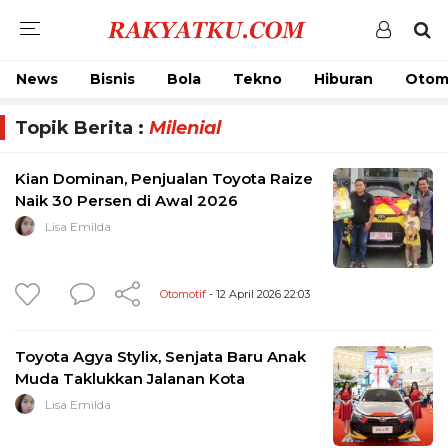
News
Bisnis
Bola
Tekno
Hiburan
Otom
Topik Berita :
Milenial
Kian Dominan, Penjualan Toyota Raize
Naik 30 Persen di Awal 2026
Lisa Emilda
Otomotif
- 12 April 2026 22:03
Toyota Agya Stylix, Senjata Baru Anak
Muda Taklukkan Jalanan Kota
Lisa Emilda