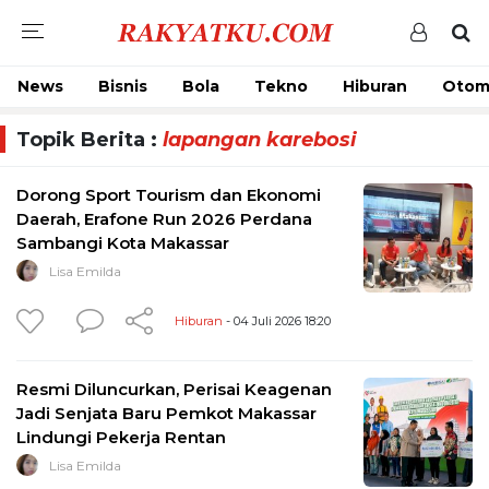
News
Bisnis
Bola
Tekno
Hiburan
Otom
Topik Berita :
lapangan karebosi
Dorong Sport Tourism dan Ekonomi
Daerah, Erafone Run 2026 Perdana
Sambangi Kota Makassar
Lisa Emilda
Hiburan
- 04 Juli 2026 18:20
Resmi Diluncurkan, Perisai Keagenan
Jadi Senjata Baru Pemkot Makassar
Lindungi Pekerja Rentan
Lisa Emilda