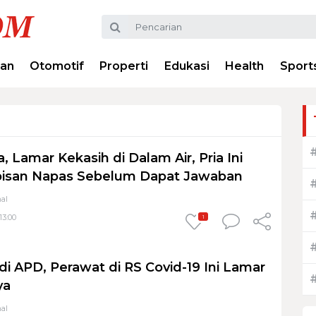
ran
Otomotif
Properti
Edukasi
Health
Sport
, Lamar Kekasih di Dalam Air, Pria Ini
isan Napas Sebelum Dapat Jawaban
al
13:00
1
 di APD, Perawat di RS Covid-19 Ini Lamar
ya
al