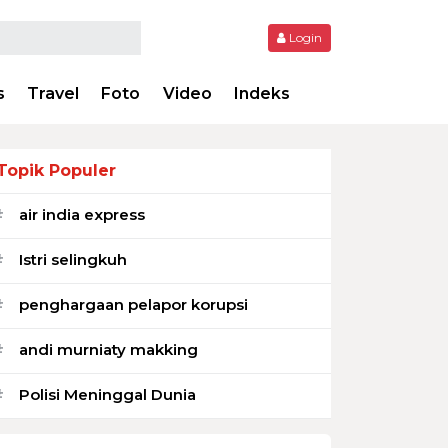
Login
s
Travel
Foto
Video
Indeks
Topik Populer
air india express
#
Istri selingkuh
#
penghargaan pelapor korupsi
#
andi murniaty makking
#
Polisi Meninggal Dunia
#