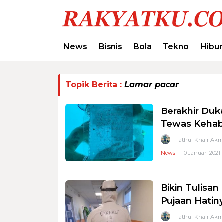
News
Bisnis
Bola
Tekno
Hibu
Topik Berita :
Lamar pacar
Berakhir Duka
Tewas Kehab
Fathul Khair Akm
News
- 10 Januari 2021 
Bikin Tulisan
Pujaan Hatin
Fathul Khair Akm