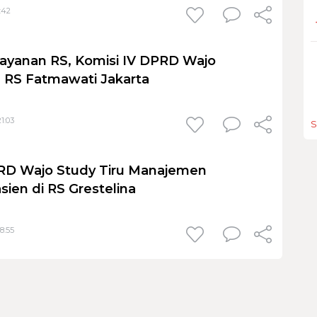
:42
ayanan RS, Komisi IV DPRD Wajo
e RS Fatmawati Jakarta
1:03
S
PRD Wajo Study Tiru Manajemen
sien di RS Grestelina
8:55