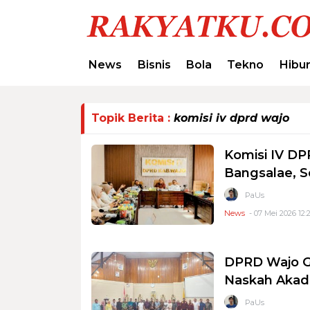
News
Bisnis
Bola
Tekno
Hibu
Topik Berita :
komisi iv dprd wajo
Komisi IV DP
Bangsalae, S
PaUs
News
- 07 Mei 2026 12:
DPRD Wajo Ge
Naskah Akad
PaUs