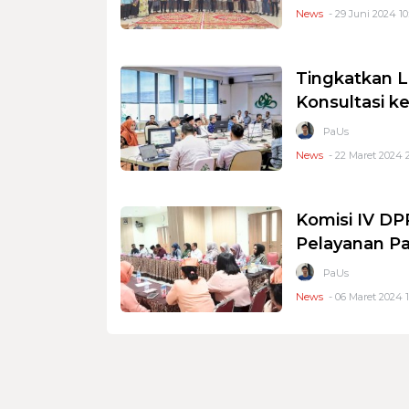
News
- 29 Juni 2024 10
Tingkatkan L
Konsultasi k
PaUs
News
- 22 Maret 2024 2
Komisi IV D
Pelayanan Pa
PaUs
News
- 06 Maret 2024 1