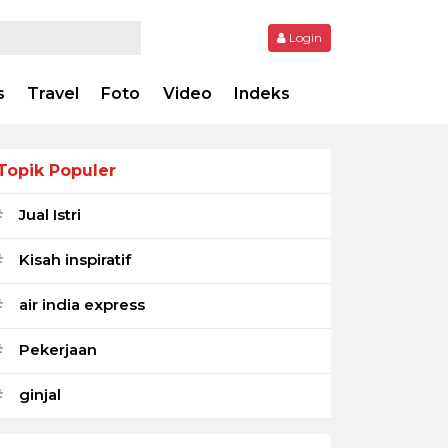
Login
s
Travel
Foto
Video
Indeks
Topik Populer
Jual Istri
#
Kisah inspiratif
#
air india express
#
Pekerjaan
#
ginjal
#