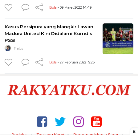
Bola
- 09 Maret 2022 14:49
Kasus Persipura yang Mangkir Lawan
Madura United Kini Didalami Komdis
PSSI
PaUs
Bola
- 27 Februari 2022 19:26
×
Redaksi
Tentang Kami
Pedoman Media Siber