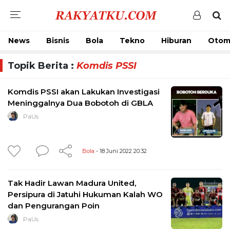
News
Bisnis
Bola
Tekno
Hiburan
Otom
Topik Berita :
Komdis PSSI
Komdis PSSI akan Lakukan Investigasi
Meninggalnya Dua Bobotoh di GBLA
PaUs
Bola
- 18 Juni 2022 20:32
Tak Hadir Lawan Madura United,
Persipura di Jatuhi Hukuman Kalah WO
dan Pengurangan Poin
PaUs