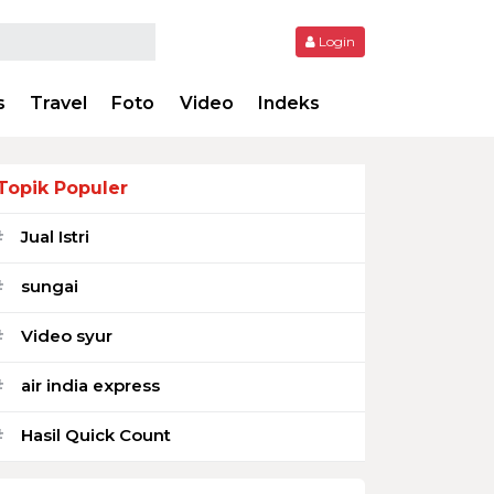
Login
s
Travel
Foto
Video
Indeks
Topik Populer
Jual Istri
#
sungai
#
Video syur
#
air india express
#
Hasil Quick Count
#