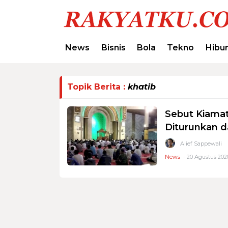
News
Bisnis
Bola
Tekno
Hibu
Topik Berita :
khatib
Sebut Kiamat
Diturunkan d
Alief Sappewali
News
- 20 Agustus 202