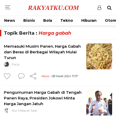
News
Bisnis
Bola
Tekno
Hiburan
Otom
Topik Berita :
Harga gabah
Memasuki Musim Panen, Harga Gabah
dan Beras di Berbagai Wilayah Mulai
Turun
PaUs
News
- 08 Maret 2024 17:07
Pengumuman Harga Gabah di Tengah
Panen Raya, Presiden Jokowi Minta
Harga Jangan Jatuh
Nur Hidayat Said