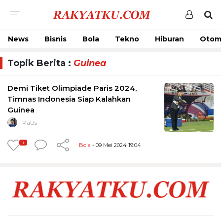
News
Bisnis
Bola
Tekno
Hiburan
Otom
Topik Berita :
Guinea
Demi Tiket Olimpiade Paris 2024,
Timnas Indonesia Siap Kalahkan
Guinea
PaUs
1
Bola
- 09 Mei 2024 19:04