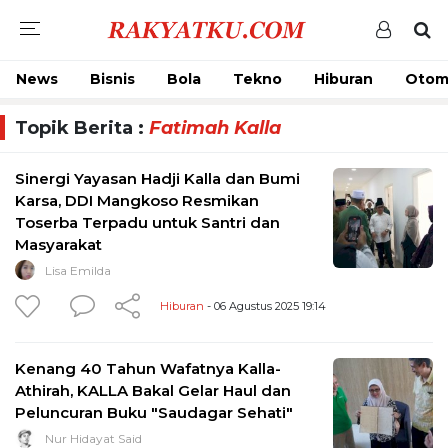
News
Bisnis
Bola
Tekno
Hiburan
Otom
Topik Berita :
Fatimah Kalla
Sinergi Yayasan Hadji Kalla dan Bumi
Karsa, DDI Mangkoso Resmikan
Toserba Terpadu untuk Santri dan
Masyarakat
Lisa Emilda
Hiburan
- 06 Agustus 2025 19:14
Kenang 40 Tahun Wafatnya Kalla-
Athirah, KALLA Bakal Gelar Haul dan
Peluncuran Buku "Saudagar Sehati"
Nur Hidayat Said