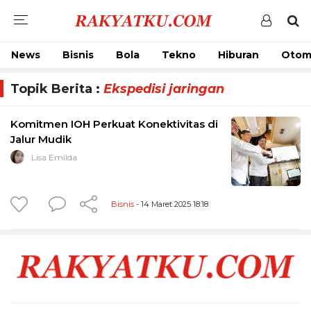
News
Bisnis
Bola
Tekno
Hiburan
Otom
Topik Berita :
Ekspedisi jaringan
Komitmen IOH Perkuat Konektivitas di
Jalur Mudik
Lisa Emilda
Bisnis
- 14 Maret 2025 18:18