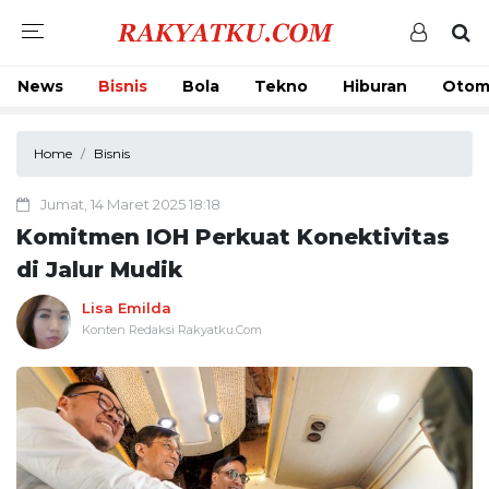
News
Bisnis
Bola
Tekno
Hiburan
Otom
Home
Bisnis
Jumat, 14 Maret 2025 18:18
Komitmen IOH Perkuat Konektivitas
di Jalur Mudik
Lisa Emilda
Konten Redaksi Rakyatku.Com