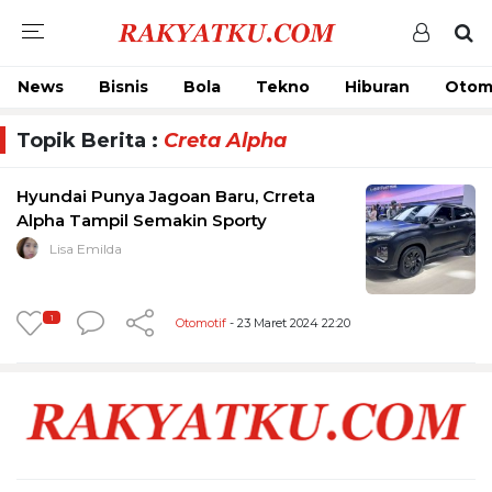
News
Bisnis
Bola
Tekno
Hiburan
Otom
Topik Berita :
Creta Alpha
Hyundai Punya Jagoan Baru, Crreta
Alpha Tampil Semakin Sporty
Lisa Emilda
1
Otomotif
- 23 Maret 2024 22:20