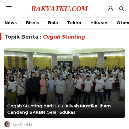
News
Bisnis
Bola
Tekno
Hiburan
Otom
Topik Berita :
Cegah Stunting
Cegah Stunting dari Hulu, Aliyah Mustika Ilham
Gandeng BKKBN Gelar Edukasi
Lisa Emilda