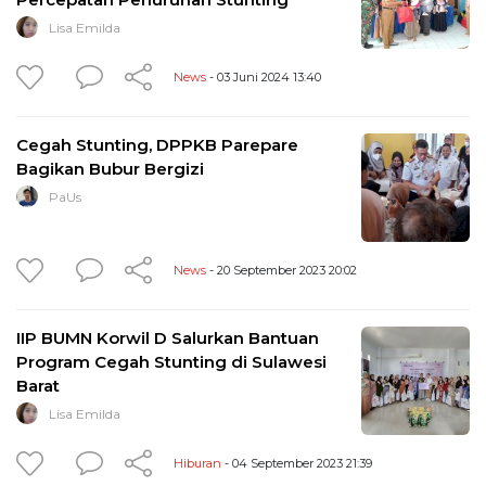
Lisa Emilda
News
- 03 Juni 2024 13:40
Cegah Stunting, DPPKB Parepare
Bagikan Bubur Bergizi
PaUs
News
- 20 September 2023 20:02
IIP BUMN Korwil D Salurkan Bantuan
Program Cegah Stunting di Sulawesi
Barat
Lisa Emilda
Hiburan
- 04 September 2023 21:39